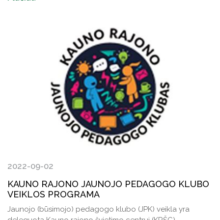
2022-09-02
KAUNO RAJONO JAUNOJO PEDAGOGO KLUBO
VEIKLOS PROGRAMA
Jaunojo (būsimojo) pedagogo klubo (JPK) veikla yra
deleguota Kauno rajono švietimo centrui (KRŠC),