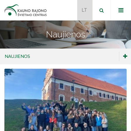
Naujienos
Dokumentai
NAUJIENOS
Metodiniai būreliai
Programos
Naujienos
Naudingos nuorodos
JPK mokytojai mentoriai
Veiklos programos
Naujienos
Veiklos ataskaitos
Tvarkaraštis
Naujienos
Kontaktai
JPK mokytojai mentoriai
Projektai
Veiklos programos