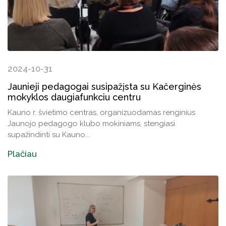
2024-10-31
Jaunieji pedagogai susipažįsta su Kačerginės
mokyklos daugiafunkciu centru
Kauno r. švietimo centras, organizuodamas renginius
Jaunojo pedagogo klubo mokiniams, stengiasi
supažindinti su Kauno...
Plačiau