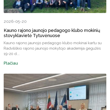
Veiklos ataskaitos
Veiklos ataskaitos
Naudingos nuorodos TAU studentams
2026-05-20
Leidiniai
Kauno rajono jaunojo pedagogo klubo mokinių
stovyklavietė Tytuvėnuose
Kauno rajono jaunojo pedagogo klubo mokinai kartu su
Radviliškio rajono jaunojo mokytojo akademija gegužės
19-20 d....
Plačiau