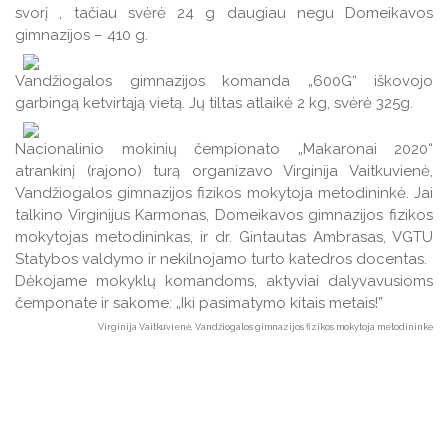
svorį , tačiau svėrė 24 g daugiau negu Domeikavos
gimnazijos – 410 g.
Vandžiogalos gimnazijos komanda „600G“ iškovojo
garbingą ketvirtąją vietą. Jų tiltas atlaikė 2 kg, svėrė 325g.
Nacionalinio mokinių čempionato „Makaronai 2020“
atrankinį (rajono) turą organizavo Virginija Vaitkuvienė,
Vandžiogalos gimnazijos fizikos mokytoja metodininkė. Jai
talkino Virginijus Karmonas, Domeikavos gimnazijos fizikos
mokytojas metodininkas, ir dr. Gintautas Ambrasas, VGTU
Statybos valdymo ir nekilnojamo turto katedros docentas.
Dėkojame mokyklų komandoms, aktyviai dalyvavusioms
čemponate ir sakome: „Iki pasimatymo kitais metais!”
Virginija Vaitkuvienė, Vandžiogalos gimnazijos fizikos mokytoja metodininkė