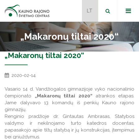
„Makaronų tiltai 2020“
„Makaronų tiltai 2020“
Dokumentai
Metodiniai būreliai
Programos
2020-02-14
Naudingos nuorodos
Vasario 14 d. Vandžiogalos gimnazijoje vyko nacionalinio
čempionato
„Makaronų tiltai 2020“
atrankos etapas.
Jame dalyvavo 13 komandų iš penkių Kauno rajono
Naujienos
gimnazijų.
Tvarkaraštis
Renginio pradžioje dr. Gintautas Ambrasas, Statybos
Naujienos
valdymo ir nekilnojamo turto katedros docentas,
Kontaktai
JPK mokytojai mentoriai
papasakojo apie tiltų statybą ir jų konstrukcijas, įtempimus
Projektai
bei gniuždymus.
Veiklos programos