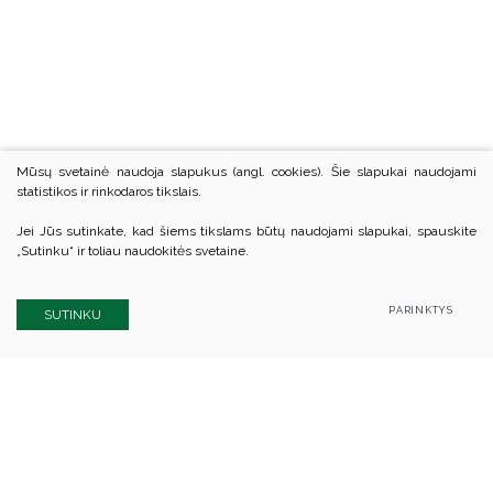
Mūsų svetainė naudoja slapukus (angl. cookies). Šie slapukai naudojami
statistikos ir rinkodaros tikslais.
Jei Jūs sutinkate, kad šiems tikslams būtų naudojami slapukai, spauskite
„Sutinku“ ir toliau naudokitės svetaine.
PARINKTYS
SUTINKU
Kauno rajono savivaldybės biudžetinė įstaiga
Kauno rajono švietimo centras
Kodas Juridinių asmenų registre: 305847080