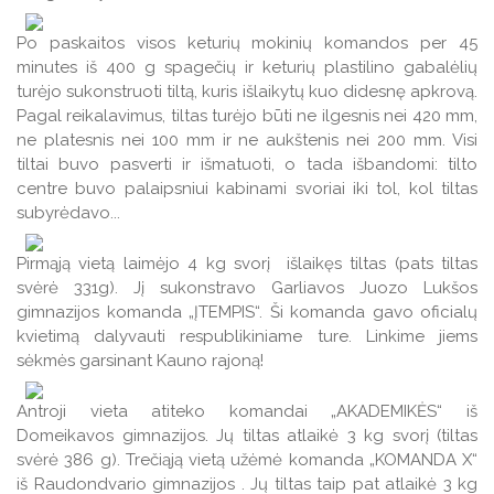
Veiklos ataskaitos
Veiklos ataskaitos
Po paskaitos visos keturių mokinių komandos per 45
Naudingos nuorodos TAU studentams
minutes iš 400 g spagečių ir keturių plastilino gabalėlių
turėjo sukonstruoti tiltą, kuris išlaikytų kuo didesnę apkrovą.
Leidiniai
Pagal reikalavimus, tiltas turėjo būti ne ilgesnis nei 420 mm,
ne platesnis nei 100 mm ir ne aukštenis nei 200 mm. Visi
tiltai buvo pasverti ir išmatuoti, o tada išbandomi: tilto
centre buvo palaipsniui kabinami svoriai iki tol, kol tiltas
subyrėdavo...
Pirmąją vietą laimėjo 4 kg svorį išlaikęs tiltas (pats tiltas
svėrė 331g). Jį sukonstravo Garliavos Juozo Lukšos
gimnazijos komanda „ĮTEMPIS“. Ši komanda gavo oficialų
kvietimą dalyvauti respublikiniame ture. Linkime jiems
sėkmės garsinant Kauno rajoną!
Antroji vieta atiteko komandai „AKADEMIKĖS“ iš
Domeikavos gimnazijos. Jų tiltas atlaikė 3 kg svorį (tiltas
svėrė 386 g). Trečiąją vietą užėmė komanda „KOMANDA X“
iš Raudondvario gimnazijos . Jų tiltas taip pat atlaikė 3 kg