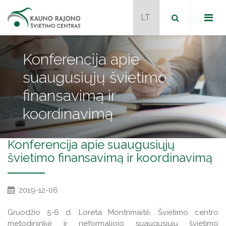
Konferencija apie
suaugusiųjų švietimo
Dokumentai
finansavimą ir
Metodiniai būreliai
koordinavimą
Programos
Naudingos nuorodos
Konferencija apie suaugusiųjų
švietimo finansavimą ir koordinavimą
Naujienos
Tvarkaraštis
2019-12-06
Naujienos
Kontaktai
JPK mokytojai mentoriai
Gruodžio 5-6 d. Loreta Montrimaitė, Švietimo centro
Projektai
metodininkė ir neformaliojo suaugusiųjų švietimo
Veiklos programos