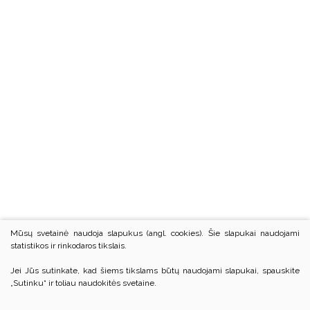
Mūsų svetainė naudoja slapukus (angl. cookies). Šie slapukai naudojami
statistikos ir rinkodaros tikslais.
Jei Jūs sutinkate, kad šiems tikslams būtų naudojami slapukai, spauskite
„Sutinku“ ir toliau naudokitės svetaine.