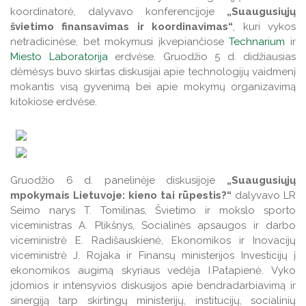
koordinatorė, dalyvavo konferencijoje
„Suaugusiųjų
Veiklos ataskaitos
Veiklos ataskaitos
švietimo finansavimas ir koordinavimas“
, kuri vykos
Naudingos nuorodos TAU studentams
netradicinėse, bet mokymusi įkvepiančiose
Technarium
ir
Miesto Laboratorija
erdvėse. Gruodžio 5 d. didžiausias
Leidiniai
dėmėsys buvo skirtas diskusijai apie technologijų vaidmenį
mokantis visą gyvenimą bei apie mokymų organizavimą
kitokiose erdvėse.
Gruodžio 6 d. panelinėje diskusijoje
„Suaugusiųjų
mpokymais Lietuvoje: kieno tai rūpestis?“
dalyvavo LR
Seimo narys T. Tomilinas, Švietimo ir mokslo sporto
viceministras A. Plikšnys, Socialinės apsaugos ir darbo
viceministrė E. Radišauskienė, Ekonomikos ir Inovacijų
viceministrė J. Rojaka ir Finansų ministerijos Investicijų į
ekonomikos augimą skyriaus vedėja I.Patapienė. Vyko
įdomios ir intensyvios diskusijos apie bendradarbiavimą ir
sinergiją tarp skirtingų ministerijų, institucijų, socialinių