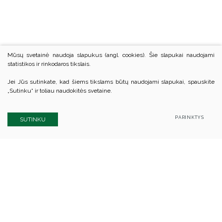
Mūsų svetainė naudoja slapukus (angl. cookies). Šie slapukai naudojami
statistikos ir rinkodaros tikslais.
Jei Jūs sutinkate, kad šiems tikslams būtų naudojami slapukai, spauskite
„Sutinku“ ir toliau naudokitės svetaine.
PARINKTYS
SUTINKU
Kauno rajono savivaldybės biudžetinė įstaiga
Kauno rajono švietimo centras
Kodas Juridinių asmenų registre: 305847080
A. Baranausko g. 19, LT-50239 Kaunas
Tel.: +370 37 332 529