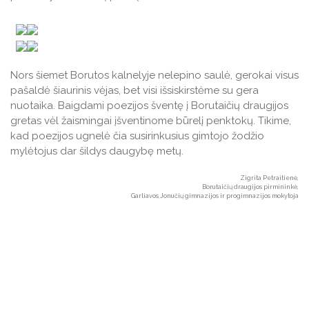
Nors šiemet Borutos kalnelyje nelepino saulė, gerokai visus
pašaldė šiaurinis vėjas, bet visi išsiskirstėme su gera
nuotaika. Baigdami poezijos šventę į Borutaičių draugijos
gretas vėl žaismingai įšventinome būrelį penktokų. Tikime,
kad poezijos ugnelė čia susirinkusius gimtojo žodžio
mylėtojus dar šildys daugybę metų.
Zigrita Petraitienė,
Borutaičių draugijos pirmininkė,
Garliavos Jonučių gimnazijos ir progimnazijos mokytoja