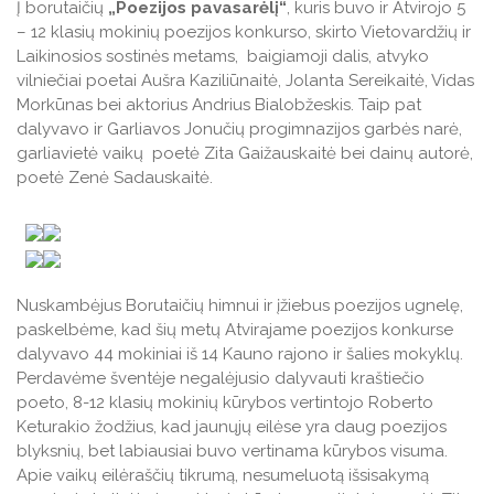
Į borutaičių
„Poezijos pavasarėlį“
, kuris buvo ir Atvirojo 5
Veiklos ataskaitos
– 12 klasių mokinių poezijos konkurso, skirto Vietovardžių ir
Veiklos ataskaitos
Laikinosios sostinės metams, baigiamoji dalis, atvyko
Naudingos nuorodos TAU studentams
vilniečiai poetai Aušra Kaziliūnaitė, Jolanta Sereikaitė, Vidas
Leidiniai
Morkūnas bei aktorius Andrius Bialobžeskis. Taip pat
dalyvavo ir Garliavos Jonučių progimnazijos garbės narė,
garliavietė vaikų poetė Zita Gaižauskaitė bei dainų autorė,
poetė Zenė Sadauskaitė.
Nuskambėjus Borutaičių himnui ir įžiebus poezijos ugnelę,
paskelbėme, kad šių metų Atvirajame poezijos konkurse
dalyvavo 44 mokiniai iš 14 Kauno rajono ir šalies mokyklų.
Perdavėme šventėje negalėjusio dalyvauti kraštiečio
poeto, 8-12 klasių mokinių kūrybos vertintojo Roberto
Keturakio žodžius, kad jaunųjų eilėse yra daug poezijos
blyksnių, bet labiausiai buvo vertinama kūrybos visuma.
Apie vaikų eilėraščių tikrumą, nesumeluotą išsisakymą