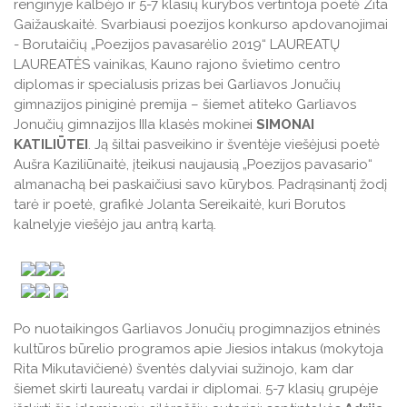
renginyje kalbėjo ir 5-7 klasių kūrybos vertintoja poetė Zita
Gaižauskaitė. Svarbiausi poezijos konkurso apdovanojimai
- Borutaičių „Poezijos pavasarėlio 2019“ LAUREATŲ
LAUREATĖS vainikas, Kauno rajono švietimo centro
diplomas ir specialusis prizas bei Garliavos Jonučių
gimnazijos piniginė premija – šiemet atiteko Garliavos
Jonučių gimnazijos IIIa klasės mokinei
SIMONAI
KATILIŪTEI
. Ją šiltai pasveikino ir šventėje viešėjusi poetė
Aušra Kaziliūnaitė, įteikusi naujausią „Poezijos pavasario“
almanachą bei paskaičiusi savo kūrybos. Padrąsinantį žodį
tarė ir poetė, grafikė Jolanta Sereikaitė, kuri Borutos
kalnelyje viešėjo jau antrą kartą.
Po nuotaikingos Garliavos Jonučių progimnazijos etninės
kultūros būrelio programos apie Jiesios intakus (mokytoja
Rita Mikutavičienė) šventės dalyviai sužinojo, kam dar
šiemet skirti laureatų vardai ir diplomai. 5-7 klasių grupėje