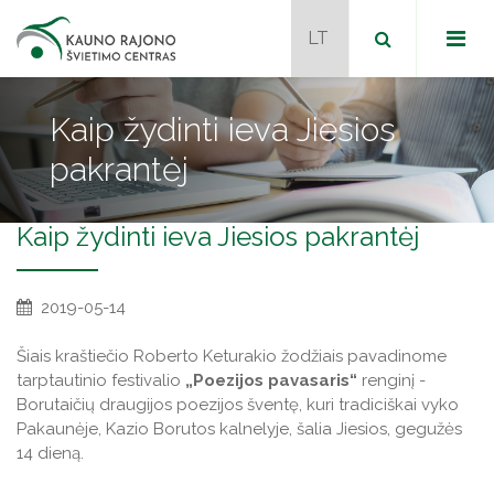
Kaip žydinti ieva Jiesios
pakrantėj
Dokumentai
Kaip žydinti ieva Jiesios pakrantėj
Metodiniai būreliai
Programos
Naudingos nuorodos
2019-05-14
Šiais kraštiečio Roberto Keturakio žodžiais pavadinome
Naujienos
tarptautinio festivalio
„Poezijos pavasaris“
renginį -
Tvarkaraštis
Borutaičių draugijos poezijos šventę, kuri tradiciškai vyko
Naujienos
Pakaunėje, Kazio Borutos kalnelyje, šalia Jiesios, gegužės
Kontaktai
14 dieną.
JPK mokytojai mentoriai
Projektai
Veiklos programos