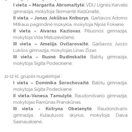
I vieta – Margarita Abromaitytė
, VDU Ugnės Karvelis
gimnazija, mokytoja Skirmantė Kaziūnaitė.
II vieta – Jonas Jokūbas Kniburys
, Garliavos Adomo
Mitkaus pagrindinė mokykla, mokytoja Nijolė Fokienė.
II vieta – Aivaras Kazlovas
, Piliuonos gimnazija,
mokytoja Vida Matuzevičienė.
III vieta – Amelija Ovčiarovaitė
, Garliavos Juozo
Lukšos gimnazija, mokytojas Linas Zizas.
III vieta – Rusnė Rudinskaitė
, Babtų gimnazija,
mokytoja Sigita Podeckiene.
11-12 kl. grupės nugalėtojai :
I vieta – Dominika Šorochovaitė
, Babtų gimnazija,
mokytoja Sigita Podeckiene.
II vieta-Vanesa Tamulytė
, Raudondvario gimnazija,
mokytojas Ramūnas Pranskūnas.
III vieta - Kotryna Obelenytė
, Raudondvario
gimnazija, Kulautuvos skyrius, mokytoja Daiva
Sasnauskienė.