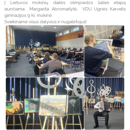
Į Lietuvos mokinių dailės olimpiados šalies etapą
siunčiama Margarita Abromaitytė, VDU Ugnės Karvelis
gimnazijos 9 kl. mokinė.
Sveikiname visus dalyvius ir nugalėtojus!