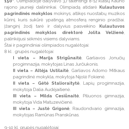
150“
. Olimpiadoje dalyvavo 37 talentingi 8-12 klasių Kauno
Veiklos ataskaitos
rajono jaunieji dailininkai. Olimpiadą atidarė
Kulautuvos
Veiklos ataskaitos
pagrindinės mokyklos
mokinys, atlikęs nuostabų muzikos
Naudingos nuorodos TAU studentams
kūrinį, kuris sukūrė ypatingą atmosferą renginio pradžiai.
Leidiniai
Įžanginį žodį tarė ir dalyvius pasveikino
Kulautuvos
pagrindinės mokyklos direktorė Jolita Velžienė
,
palinkėjusi sėkmės visiems dalyviams.
Štai ir pagrindiniai olimpiados nugalėtojai:
8 kl . grupės nugalėtojai:
I vieta – Marija Strigūnaitė
, Garliavos Jonučių
progimnazija, mokytojas Linas Jurčiukonis.
II vieta – Altėja Ustilaitė
, Garliavos Adomo Mitkaus
pagrindinė mokykla, mokytoja Nijolė Fokienė.
II vieta – Gėtė Stalioraitytė
, Lapių progimnazija,
mokytoja Dalia Audėjaitienė.
III vieta – Milda Cesiūnaitė
, Piliuonos gimnazija,
mokytoja Vida Matuzevičienė.
III vieta – Justė Grigonė
, Raudondvario gimnazija,
mokytojas Ramūnas Pranskūnas.
9-10 kl. grupės nugalėtojai: