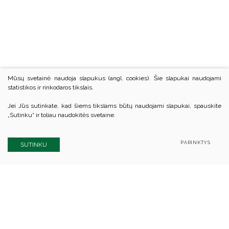
Mūsų svetainė naudoja slapukus (angl. cookies). Šie slapukai naudojami
statistikos ir rinkodaros tikslais.
Jei Jūs sutinkate, kad šiems tikslams būtų naudojami slapukai, spauskite
„Sutinku“ ir toliau naudokitės svetaine.
PARINKTYS
SUTINKU
Kauno rajono savivaldybės biudžetinė įstaiga
Kauno rajono švietimo centras
Kodas Juridinių asmenų registre: 305847080