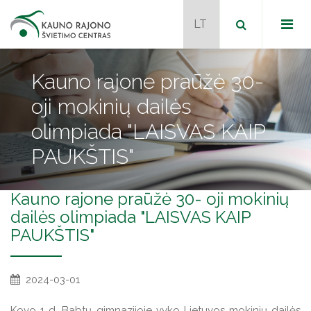
Kauno rajone praūžė 30-
oji mokinių dailės
Dokumentai
olimpiada "LAISVAS KAIP
Metodiniai būreliai
PAUKŠTIS"
Programos
Naudingos nuorodos
Kauno rajone praūžė 30- oji mokinių
dailės olimpiada "LAISVAS KAIP
Naujienos
PAUKŠTIS"
Tvarkaraštis
Naujienos
Kontaktai
2024-03-01
JPK mokytojai mentoriai
Projektai
Kovo 1 d. Babtų gimnazijoje vyko Lietuvos mokinių dailės
Veiklos programos