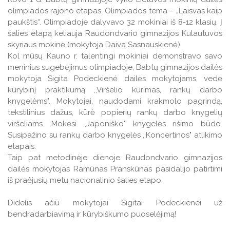
Veiklos ataskaitos
olimpiados rajono etapas. Olimpiados tema – „Laisvas kaip
Veiklos ataskaitos
paukštis“. Olimpiadoje dalyvavo 32 mokiniai iš 8-12 klasių. Į
Naudingos nuorodos TAU studentams
šalies etapą keliauja Raudondvario gimnazijos Kulautuvos
skyriaus mokinė (mokytoja Daiva Sasnauskienė)
Leidiniai
Kol mūsų Kauno r. talentingi mokiniai demonstravo savo
meninius sugebėjimus olimpiadoje, Babtų gimnazijos dailės
mokytoja Sigita Podeckienė dailės mokytojams, vedė
kūrybinį praktikumą ,,Viršelio kūrimas, rankų darbo
knygelėms". Mokytojai, naudodami krakmolo pagrindą,
tekstilinius dažus, kūrė popierių rankų darbo knygelių
viršeliams. Mokėsi ,,Japoniško" knygelės rišimo būdo.
Susipažino su rankų darbo knygelės ,,Koncertinos" atlikimo
etapais.
Taip pat metodinėje dienoje Raudondvario gimnazijos
dailės mokytojas Ramūnas Pranskūnas pasidalijo patirtimi
iš praėjusių metų nacionalinio šalies etapo.
Didelis ačiū mokytojai Sigitai Podeckienei už
bendradarbiavimą ir kūrybiškumo puoselėjimą!