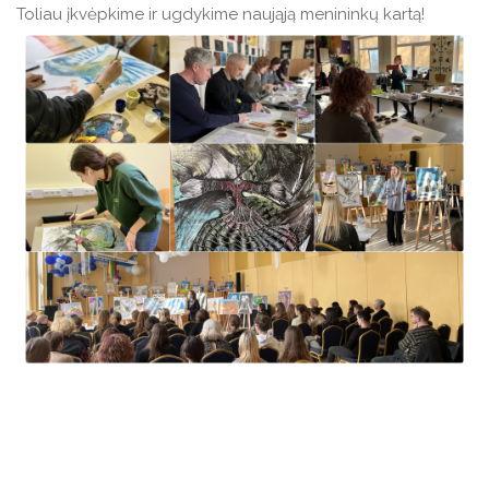
Toliau įkvėpkime ir ugdykime naująją menininkų kartą!