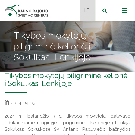
Tikybos mokytojų
piligriminė kelionė į
Dokumentai
Sokulkas, Lenkijoje
Metodiniai būreliai
Programos
Tikybos mokytojų piligriminė kelionė
Naudingos nuorodos
į Sokulkas, Lenkijoje
Naujienos
2024-04-03
Tvarkaraštis
Naujienos
2024 m. balandžio 3 d. tikybos mokytojai dalyvavo
Kontaktai
edukaciniame renginyje - piligriminėje kelionėje į Lenkiją,
JPK mokytojai mentoriai
Sokulkas. Sokulkose Šv. Antano Paduviečio bažnyčios
Projektai
Veiklos programos