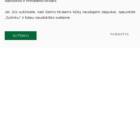
statistikos ir rinkodaros tikslais.
Jei Jūs sutinkate, kad šiems tikslams būtų naudojami slapukai, spauskite
„Sutinku“ ir toliau naudokitės svetaine.
PARINKTYS
SUTINKU
Kauno rajono savivaldybės biudžetinė įstaiga
Kauno rajono švietimo centras
Kodas Juridinių asmenų registre: 305847080
A. Baranausko g. 19, LT-50239 Kaunas
Tel.: +370 37 332 529
El.p.:
info@centras.krs.lt
Duomenys kaupiami ir saugomi Juridinių asmenų registre