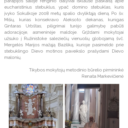
parapijos salėje renginio dalyviai išklausė paskaitą apie
Veiklos ataskaitos
eucharistinius stebuklus, ypač domino stebuklas, kuris
Veiklos ataskaitos
įvyko Sokulkoje 2008 metų spalio dvyliktąją dieną. Po šv.
Naudingos nuorodos TAU studentams
Mišių, kurias konsekravo Aleksoto dekanas, kunigas
Leidiniai
Gintaras Urbštas, piligrimai turėjo galimybę pabūti
adoracijoje, asmeninėje maldoje. Grįždami mokytojai
užsuko į Ružinistoke saleziečių vienuolių globojamą švč.
Mergelės Marijos mažąją Baziliką, kurioje pasimeldė prie
stebuklingo Dievo motinos paveikslo prašydami Dievo
malonių.
Tikybos mokytojų metodinio būrelio pirmininkė
Renata Markevičienė