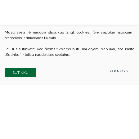
Mūsų svetainė naudoja slapukus (angl. cookies). Šie slapukai naudojami
statistikos ir rinkodaros tikslais.
Jei Jūs sutinkate, kad šiems tikslams būtų naudojami slapukai, spauskite
„Sutinku“ ir toliau naudokitės svetaine.
PARINKTYS
SUTINKU
Kauno rajono savivaldybės biudžetinė įstaiga
Kauno rajono švietimo centras
Kodas Juridinių asmenų registre: 305847080
A. Baranausko g. 19, LT-50239 Kaunas
Tel.: +370 37 332 529