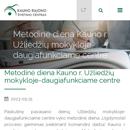
Metodinė diena Kauno r.
Užliedžių mokykloje-
Dokumentai
daugiafunkciame centre
Metodiniai būreliai
Programos
Metodinė diena Kauno r. Užliedžių
Naudingos nuorodos
mokykloje-daugiafunkciame centre
Naujienos
2023-05-31
Tvarkaraštis
Naujienos
Paskutinę pavasario dieną, Užliedžių mokykloje-
Kontaktai
daugiafunkciame centre vyko metodinė diena „Ugdymo(si)
JPK mokytojai mentoriai
proceso gerinimas įveiklinant komandinį darbą“ Kauno r.
Projektai
Veiklos programos