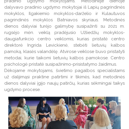
pradinio ugdymo mokytojams. Metodinėje dienoje
Veiklos ataskaitos
dalyvavo pradinio ugdymo mokytojai iš Lapių pagrindinės
Veiklos ataskaitos
mokyklos, Ilgakiemio mokyklos-darželio ir Kulautuvos
Naudingos nuorodos TAU studentams
pagrindinės mokyklos Batniavos skyriaus. Metodinės
Leidiniai
dienos dalyviai turėjo galimybę susipažinti su 2021 m.
rugsėjo mėn. veiklą pradėjusio Užliedžių mokyklos-
daugiafunkcio centro veiklomis, kurias pristatė centro
direktorė Ingrida Levickienė, stebėti lietuvių kalbos
pamoką, klasės valandėlę. Atvirose veiklose buvo pristatyti
metodai, kurie taikomi lietuvių kalbos pamokose. Centro
psichologė pristatė susipažinimo-prisistatymo žaidimus.
Dėkojame mokytojams, švietimo pagalbos specialistams
už dalijimąsi praktine patirtimi ir tikimės, kad metodinės
dienos dalyviai įgijo naujų patirčių, kurias sėkmingai taikys
ugdymo procese.