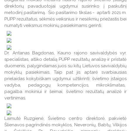
Veiklos ataskaitos
direktorių pavaduotojai ugdymui susirinko į paskutinį
Veiklos ataskaitos
metodinį pasitarimą. Šio pasitarimo tikslas - aptarti 2021 m.
Naudingos nuorodos TAU studentams
PUPP rezultatus, sėkmės veiksnius ir nesėkmių priežastis bei
numatyti veiksmus mokinių pasiekimams gerinti.
Leidiniai
Dr. Antanas Bagdonas, Kauno rajono savivaldybės vyr.
specialistas, atliko detalią PUPP rezultatų analizę ir pristatė
duomenis, palygindamas juos su kitų Lietuvos savivaldybių
mokyklų pasiekimais. Taip pat jis aptarė svarbiausias
prielaidas kokybiškam ugdymui užtikrinti: švietimo įstaigos
vadyba, pedagogų kompetencijos, mikroklimatas,
pagalba mokiniui ir šeimai, švietimo rezultatų analizė ir
vertinimas.
Laimutė Ruzgienė, Švietimo centro direktorė, pakvietė
Šlienavos pagrindinės mokyklos, Neveronių, Babtų, Vilkijos