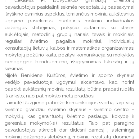
ir Čekiškės Pr. Dovydaičio gimnazijų direktorių
pavaduotojus pasidalinti sėkmės receptais. Jų pasisakymai
išryškino esminius aspektus, lemiančius mokinių aukštesnius
ugdymo pasiekimus: nuolatinis mokinio individualios
pažangos stebėjimas, pokyčio aptarimas su klasės
auklėtojais, metodinių grupių nariais, tėvais ir mokiniais;
reguliari švietimo pagalba mokiniui, individualių
konsultacijų lietuvių kalbos ir matematikos organizavimas,
mokytojų požiūrio kaita, pozityvi komunikacija su mokyklos
pedagogine bendruomene, išsigryninimas lūkesčių ir jų
siekimas.
Nijolė Benikienė, Kultūros, švietimo ir sporto skyriaus
vedėjo pavaduotoja ugdymui, akcentavo, kad norint
pasiekti aukštesnių mokinių rezultatų, būtina pradėti ruoštis
iš anksto, nuo pat mokslo metų pradžios.
Laimutė Ruzgienė pabrėžė komunikacijos svarbą tarp visų
švietimo grandžių: švietimo skyriaus - švietimo centro –
mokyklų, kas garantuotų švietimo paslaugų kokybę ir
geresnius mokymo(-si) rezultatus. Taip pat paragino
pavaduotojus atkreipti dar didesnį dėmesį į sistemingą
mokinių pažangos stebėseną, mokinių rezultatų duomenų