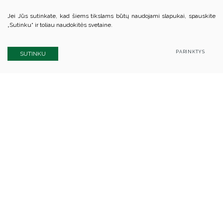
Jei Jūs sutinkate, kad šiems tikslams būtų naudojami slapukai, spauskite
„Sutinku“ ir toliau naudokitės svetaine.
PARINKTYS
SUTINKU
Kauno rajono savivaldybės biudžetinė įstaiga
Kauno rajono švietimo centras
Kodas Juridinių asmenų registre: 305847080
A. Baranausko g. 19, LT-50239 Kaunas
Tel.: +370 37 332 529
El.p.:
info@centras.krs.lt
Duomenys kaupiami ir saugomi Juridinių asmenų registre