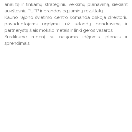
analizę ir tinkamų strateginių veiksmų planavimą, siekiant
aukštesnių PUPP ir brandos egzaminų rezultatų.
Kauno rajono švietimo centro komanda dėkoja direktorių
pavaduotojams ugdymui už sklandų bendravimą ir
partnerystę šiais mokslo metais ir linki geros vasaros.
Susitiksime rudenį su naujomis idėjomis, planais ir
sprendimais.