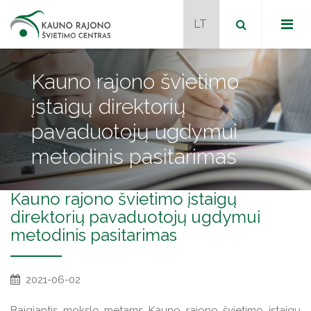
Kauno rajono švietimo
įstaigų direktorių
Dokumentai
pavaduotojų ugdymui
Metodiniai būreliai
metodinis pasitarimas
Programos
Naudingos nuorodos
Kauno rajono švietimo įstaigų
direktorių pavaduotojų ugdymui
Naujienos
metodinis pasitarimas
Tvarkaraštis
Naujienos
Kontaktai
2021-06-02
JPK mokytojai mentoriai
Projektai
Baigiantis mokslo metams Kauno rajono švietimo įstaigų
Veiklos programos